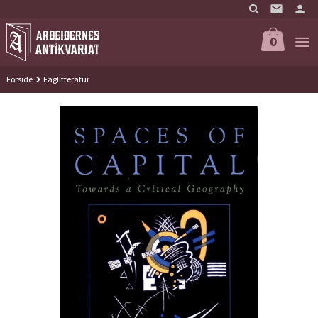
Gå
til
innholdet
0
Forside
Faglitteratur