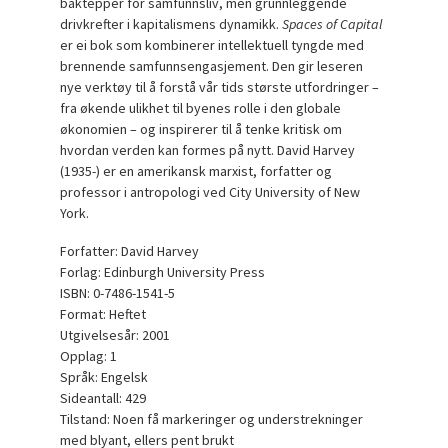
baktepper for samfunnsliv, men grunnleggende
drivkrefter i kapitalismens dynamikk.
Spaces of Capital
er ei bok som kombinerer intellektuell tyngde med
brennende samfunnsengasjement. Den gir leseren
nye verktøy til å forstå vår tids største utfordringer –
fra økende ulikhet til byenes rolle i den globale
økonomien – og inspirerer til å tenke kritisk om
hvordan verden kan formes på nytt. David Harvey
(1935-) er en amerikansk marxist, forfatter og
professor i antropologi ved City University of New
York.
Forfatter: David Harvey
Forlag: Edinburgh University Press
ISBN: 0-7486-1541-5
Format: Heftet
Utgivelsesår: 2001
Opplag: 1
Språk: Engelsk
Sideantall: 429
Tilstand: Noen få markeringer og understrekninger
med blyant, ellers pent brukt