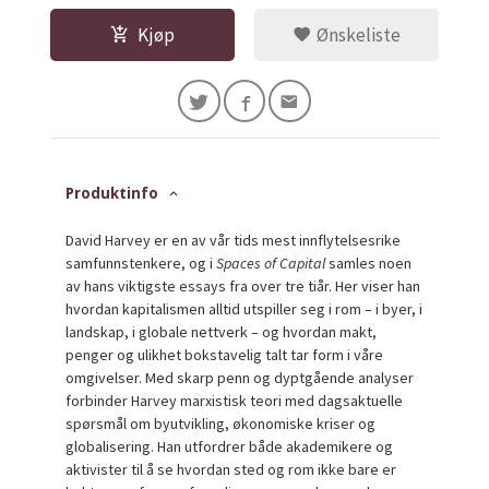
Kjøp
Ønskeliste
Produktinfo
David Harvey er en av vår tids mest innflytelsesrike
samfunnstenkere, og i
Spaces of Capital
samles noen
av hans viktigste essays fra over tre tiår. Her viser han
hvordan kapitalismen alltid utspiller seg i rom – i byer, i
landskap, i globale nettverk – og hvordan makt,
penger og ulikhet bokstavelig talt tar form i våre
omgivelser. Med skarp penn og dyptgående analyser
forbinder Harvey marxistisk teori med dagsaktuelle
spørsmål om byutvikling, økonomiske kriser og
globalisering. Han utfordrer både akademikere og
aktivister til å se hvordan sted og rom ikke bare er