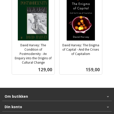
David Harvey: The
David Harvey: The Enigma
Condition of
of Capital - And the Crises
Postmodernity - An
of Capitalism
inkl.
Enquiry into the Origins of
Cultural Change
mva.
inkl.
Pris
Pris
129,00
159,00
mva.
Om butikken
Din konto