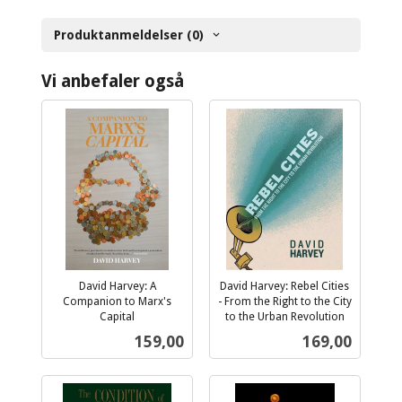
Produktanmeldelser (0)
Vi anbefaler også
David Harvey: A
David Harvey: Rebel Cities
Companion to Marx's
- From the Right to the City
Capital
to the Urban Revolution
inkl.
inkl.
Pris
Pris
159,00
169,00
mva.
mva.