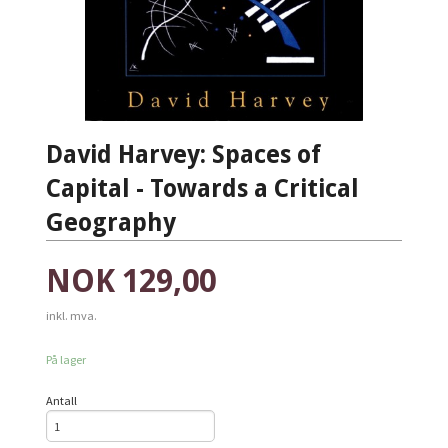
David Harvey: Spaces of
Capital - Towards a Critical
Geography
Pris
NOK
129,00
inkl. mva.
På lager
Antall