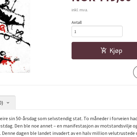
inkl. mva.
Antall
Kjøp
0)
feire sin 50-årsdag som selvstendig stat. To måneder i forveien 
 festdag. Den ble noe annet – en manifestasjon av motstandsvilje 
ie. Denne dagen ble landet invadert av en halv million velutruste