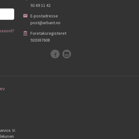
92 69 11 42
E-postadresse
post@arbant.no
passord?
Foretaksregisteret
920387608
ev
ervice. Vi
dlekurven