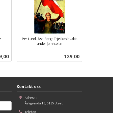
e
Per Lund, Åse Berg: Tsjekkoslovakia
under jernhælen
inkl.
mva.
s
Pris
9,00
129,00
Kjøp
Kontakt oss
Adresse
Åsligrenda 19
,
5115
Ulset
Telefon