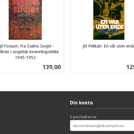
il Fossum: Fra Stalins Sovjet -
Jiří Pelikán: En vår uten end
inkl.
ikter i sovjetisk innenrikspolitikk
1945-1952
mva.
Pris
Pri
139,00
12
Kjøp
Kjøp
Din konto
E-postadresse