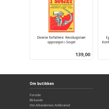
Diverse forfattere: Revolusjonær
Eg
opposisjon i Sovjet
Konfl
inkl.
inkl.
mva.
Pris
139,00
mva.
Kjøp
Om butikken
Forside
Bli kunde
Om Arbeidernes Antikvariat