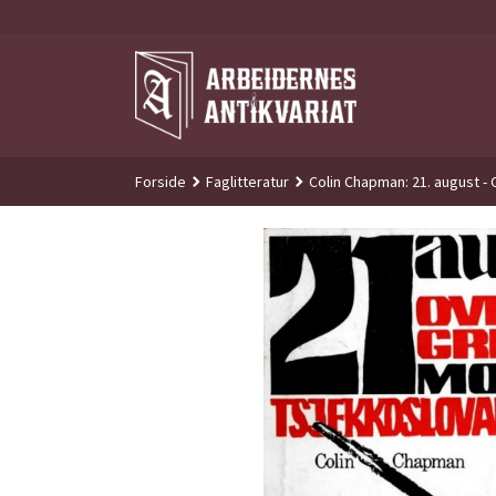
Gå
til
innholdet
Forside
Faglitteratur
Colin Chapman: 21. august -