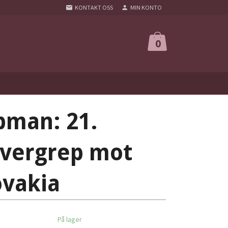
KONTAKT OSS
MIN KONTO
0
pman: 21.
Overgrep mot
ovakia
På lager