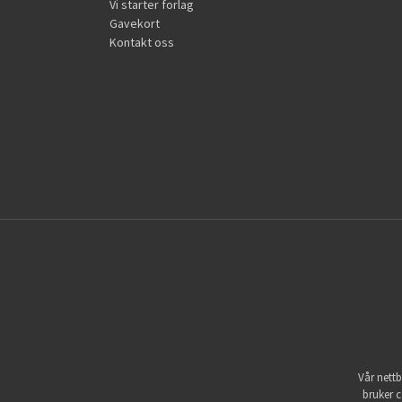
Vi starter forlag
Gavekort
Kontakt oss
Vår nettb
bruker c