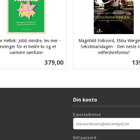
 Hellvik: Jobb mindre, lev mer -
Magnhild Folkvord, Ebba Werge
øsninger for et bedre liv og et
Sekstimarsdagen - Den neste s
varmere samfunn
velferdsreforma?
inkl.
Pris
Pri
379,00
13
mva.
Kjøp
Kjøp
Din konto
E-postadresse
Ditt passord