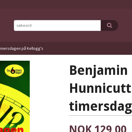
-timersdagen på Kellogg's
Benjamin 
Hunnicutt:
timersdag
Pris
NOK
129,00