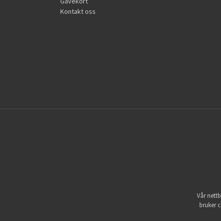
Gavekort
Kontakt oss
Vår nettb
bruker c