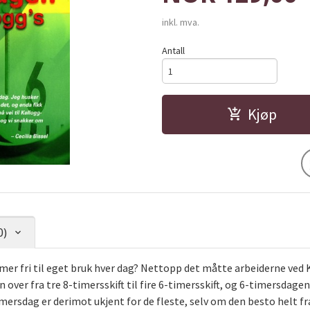
inkl. mva.
Antall
Kjøp
0)
 timer fri til eget bruk hver dag? Nettopp det måtte arbeiderne ved
n over fra tre 8-timersskift til fire 6-timersskift, og 6-timersdag
mersdag er derimot ukjent for de fleste, selv om den besto helt f