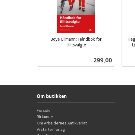
Boye Ullmann: Håndbok for
Hege
tillitsvalgte
L
inkl.
inkl.
mva.
Pris
299,00
mva.
Kjøp
Om butikken
Forside
Bli kunde
Om Arbeidernes Antikvariat
Vi starter forlag