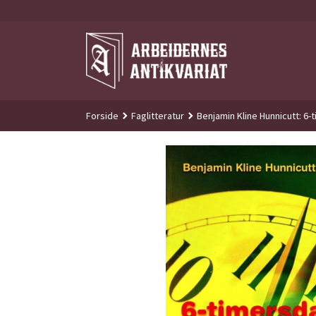
Gå
til
innholdet
Forside
Faglitteratur
Benjamin Kline Hunnicutt: 6