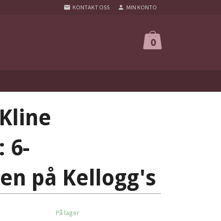
KONTAKT OSS
MIN KONTO
0
Kline
 6-
en på Kellogg's
På lager