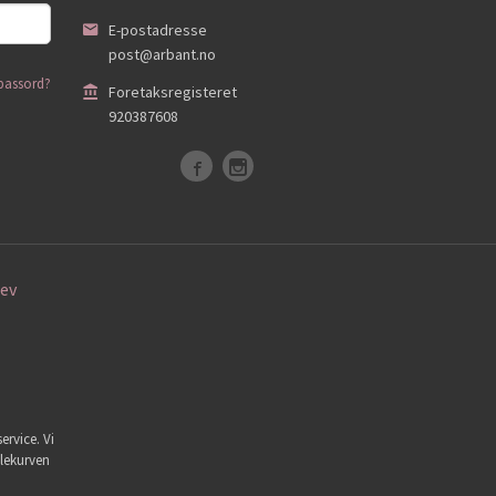
E-postadresse
post@arbant.no
passord?
Foretaksregisteret
920387608
ev
ervice. Vi
dlekurven