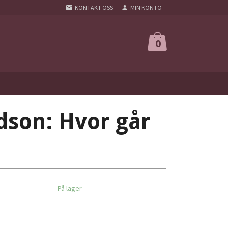
KONTAKT OSS
MIN KONTO
0
dson: Hvor går
På lager