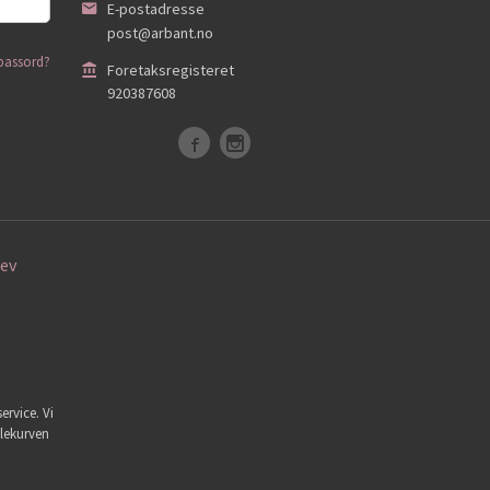
E-postadresse
post@arbant.no
passord?
Foretaksregisteret
920387608
ev
ervice. Vi
dlekurven