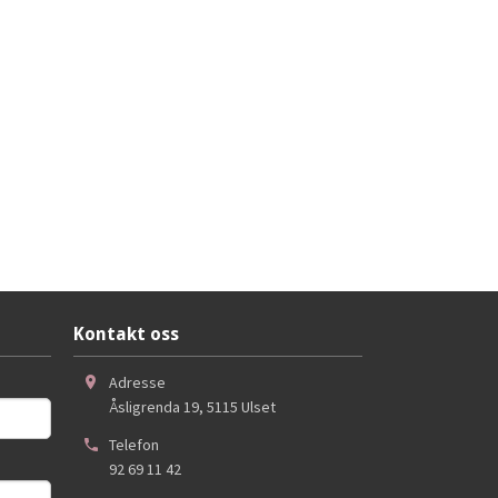
Kontakt oss
Adresse
Åsligrenda 19
,
5115
Ulset
Telefon
92 69 11 42