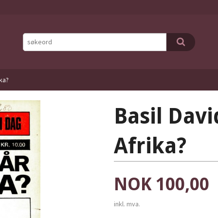
ika?
Basil Davi
Afrika?
Pris
NOK
100,00
inkl. mva.