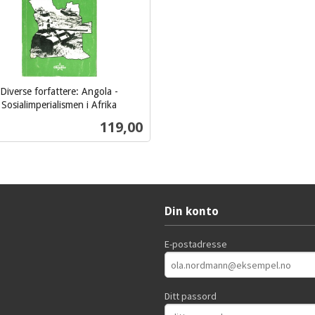
Diverse forfattere: Angola -
Sosialimperialismen i Afrika
Pris
119,00
Kjøp
Din konto
E-postadresse
Ditt passord