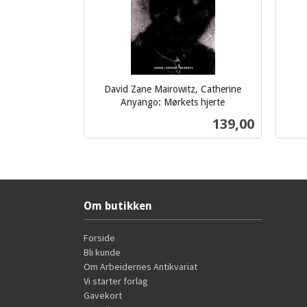
David Zane Mairowitz, Catherine
Anyango: Mørkets hjerte
inkl.
inkl.
Pris
139,00
mva.
mva.
Kjøp
Om butikken
Forside
Bli kunde
Om Arbeidernes Antikvariat
Vi starter forlag
Gavekort