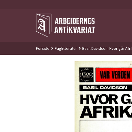
Gå
til
innholdet
Forside
Faglitteratur
Basil Davidson: Hvor går Afr