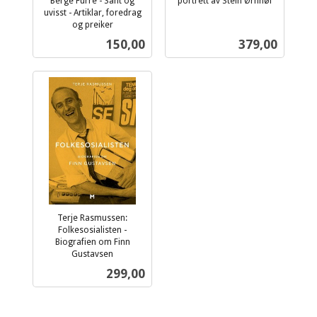
Berge Furre - Sant og
portrett av Stein Ørnhøi
inkl.
uvisst - Artiklar, foredrag
og preiker
mva.
inkl.
Pris
Pris
150,00
379,00
mva.
Terje Rasmussen:
Folkesosialisten -
Biografien om Finn
Gustavsen
inkl.
Pris
299,00
mva.