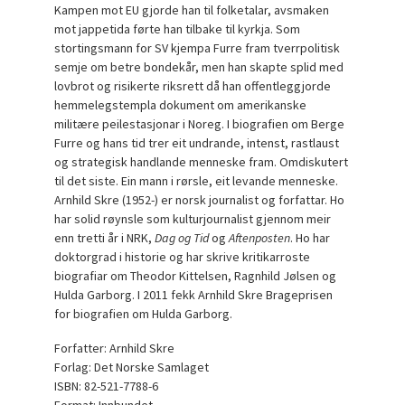
Kampen mot EU gjorde han til folketalar, avsmaken
mot jappetida førte han tilbake til kyrkja. Som
stortingsmann for SV kjempa Furre fram tverrpolitisk
semje om betre bondekår, men han skapte splid med
lovbrot og risikerte riksrett då han offentleggjorde
hemmelegstempla dokument om amerikanske
militære peilestasjonar i Noreg. I biografien om Berge
Furre og hans tid trer eit undrande, intenst, rastlaust
og strategisk handlande menneske fram. Omdiskutert
til det siste. Ein mann i rørsle, eit levande menneske.
Arnhild Skre (1952-) er norsk journalist og forfattar. Ho
har solid røynsle som kulturjournalist gjennom meir
enn tretti år i NRK,
Dag og Tid
og
Aftenposten
. Ho har
doktorgrad i historie og har skrive kritikarroste
biografiar om Theodor Kittelsen, Ragnhild Jølsen og
Hulda Garborg. I 2011 fekk Arnhild Skre Brageprisen
for biografien om Hulda Garborg.
Forfatter: Arnhild Skre
Forlag: Det Norske Samlaget
ISBN: 82-521-7788-6