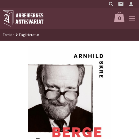
Gå
til
innholdet
0
Forside
Faglitteratur