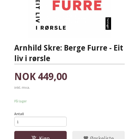
Arnhild Skre: Berge Furre - Eit
liv i rørsle
Pris
NOK
449,00
inkl. mva.
På lager
Antall
Kjøp
Ønskeliste