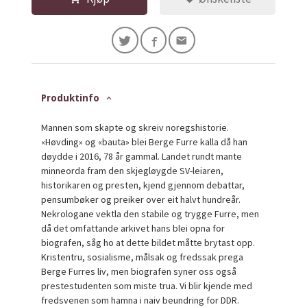
Produktinfo
Mannen som skapte og skreiv noregshistorie.
«Høvding» og «bauta» blei Berge Furre kalla då han
døydde i 2016, 78 år gammal. Landet rundt mante
minneorda fram den skjegløygde SV-leiaren,
historikaren og presten, kjend gjennom debattar,
pensumbøker og preiker over eit halvt hundreår.
Nekrologane vektla den stabile og trygge Furre, men
då det omfattande arkivet hans blei opna for
biografen, såg ho at dette bildet måtte brytast opp.
Kristentru, sosialisme, målsak og fredssak prega
Berge Furres liv, men biografen syner oss også
prestestudenten som miste trua. Vi blir kjende med
fredsvenen som hamna i naiv beundring for DDR.