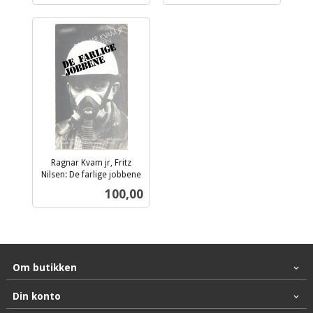
Ragnar Kvam jr, Fritz
Nilsen: De farlige jobbene
inkl.
Pris
100,00
mva.
Om butikken
Din konto