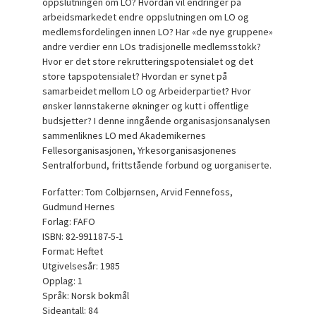
oppslutningen om LO? Hvordan vil endringer på
arbeidsmarkedet endre oppslutningen om LO og
medlemsfordelingen innen LO? Har «de nye gruppene»
andre verdier enn LOs tradisjonelle medlemsstokk?
Hvor er det store rekrutteringspotensialet og det
store tapspotensialet? Hvordan er synet på
samarbeidet mellom LO og Arbeiderpartiet? Hvor
ønsker lønnstakerne økninger og kutt i offentlige
budsjetter? I denne inngående organisasjonsanalysen
sammenliknes LO med Akademikernes
Fellesorganisasjonen, Yrkesorganisasjonenes
Sentralforbund, frittstående forbund og uorganiserte.
Forfatter: Tom Colbjørnsen, Arvid Fennefoss,
Gudmund Hernes
Forlag: FAFO
ISBN: 82-991187-5-1
Format: Heftet
Utgivelsesår: 1985
Opplag: 1
Språk: Norsk bokmål
Sideantall: 84