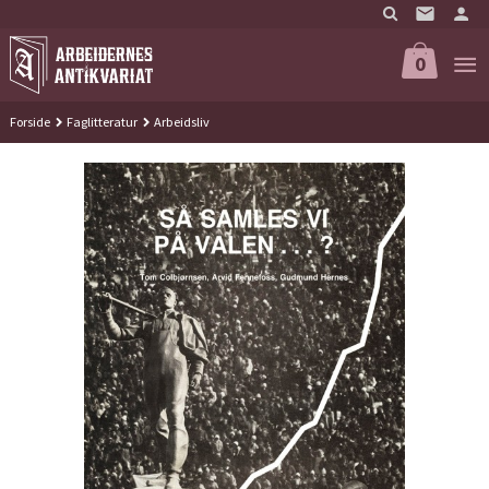
Gå
til
innholdet
0
Forside
Faglitteratur
Arbeidsliv