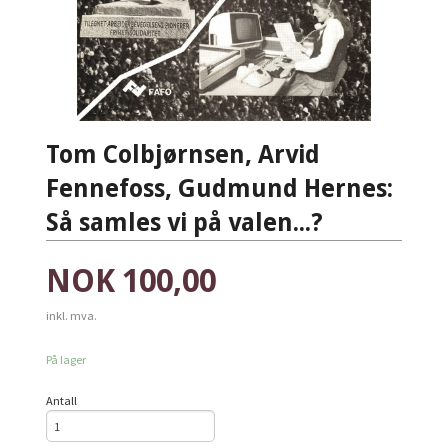
Tom Colbjørnsen, Arvid
Fennefoss, Gudmund Hernes:
Så samles vi på valen...?
Pris
NOK
100,00
inkl. mva.
På lager
Antall