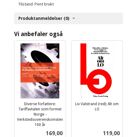
Tilstand: Pent brukt
Produktanmeldelser (0)
Vi anbefaler også
Diverse forfattere:
Liv Valstrand (red): Alt om
Tariffavtalen som formet
LO
inkl.
Norge -
Verkstedsoverenskomsten
mva.
100 år
inkl.
Pris
Pris
169,00
119,00
mva.