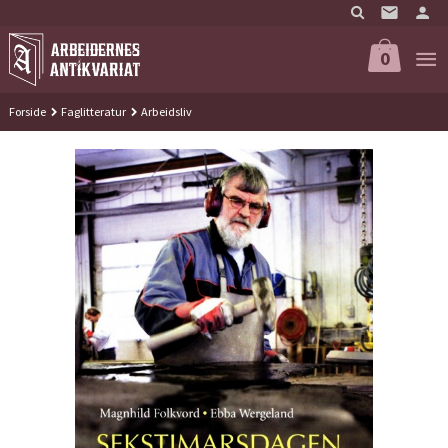
Gå
til
innholdet
0
Forside
Faglitteratur
Arbeidsliv