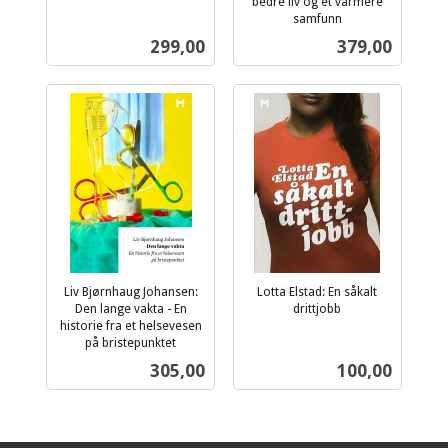
inkl.
bedre liv og et varmere
mva.
samfunn
inkl.
Pris
Pris
299,00
379,00
mva.
Liv Bjørnhaug Johansen:
Lotta Elstad: En såkalt
Den lange vakta - En
drittjobb
inkl.
historie fra et helsevesen
på bristepunktet
mva.
inkl.
Pris
Pris
305,00
100,00
mva.