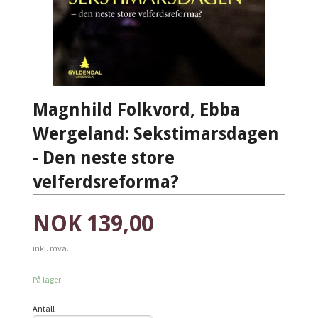
Magnhild Folkvord, Ebba
Wergeland: Sekstimarsdagen
- Den neste store
velferdsreforma?
Pris
NOK
139,00
inkl. mva.
På lager
Antall