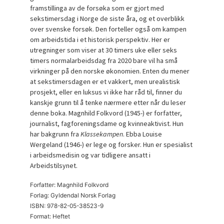
framstillinga av de forsøka som er gjort med
sekstimersdag i Norge de siste åra, og et overblikk
over svenske forsøk. Den forteller også om kampen
om arbeidstida i et historisk perspektiv. Her er
utregninger som viser at 30 timers uke eller seks
timers normalarbeidsdag fra 2020 bare vil ha små
virkninger på den norske økonomien. Enten du mener
at sekstimersdagen er et vakkert, men urealistisk
prosjekt, eller en luksus vi ikke har råd til, finner du
kanskje grunn til å tenke nærmere etter når du leser
denne boka. Magnhild Folkvord (1945-) er forfatter,
journalist, fagforeningsdame og kvinneaktivist. Hun
har bakgrunn fra
Klassekampen
. Ebba Louise
Wergeland (1946-) er lege og forsker. Hun er spesialist
i arbeidsmedisin og var tidligere ansatt i
Arbeidstilsynet.
Forfatter: Magnhild Folkvord
Forlag: Gyldendal Norsk Forlag
ISBN: 978-82-05-38523-9
Format: Heftet