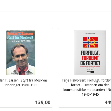
dar T. Larsen: Styrt fra Moskva?
Terje Halvorsen: Forfulgt, fordø
Erindringer 1960-1980
fortiet - Historien om den
kommunistiske motstanden i N
1940-1945
inkl.
Pris
Pri
139,00
44
mva.