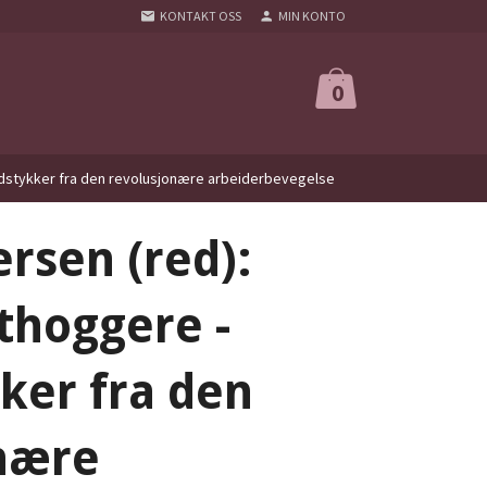
KONTAKT OSS
MIN KONTO
0
ddstykker fra den revolusjonære arbeiderbevegelse
rsen (red):
thoggere -
ker fra den
nære