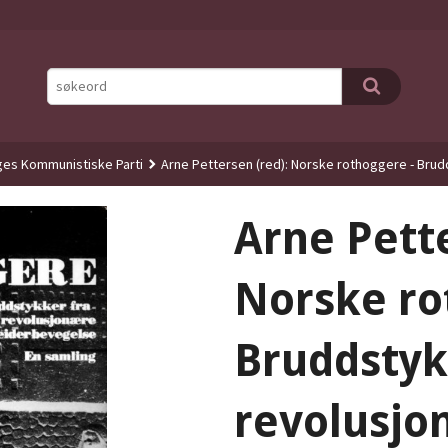
es Kommunistiske Parti
Arne Pettersen (red): Norske rothoggere - Bru
Arne Pette
Norske ro
Bruddstyk
revolusjo