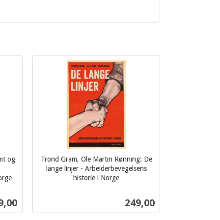
mt og
Trond Gram, Ole Martin Rønning: De
lange linjer - Arbeiderbevegelsens
orge
historie i Norge
inkl.
mva.
s
Pris
9,00
249,00