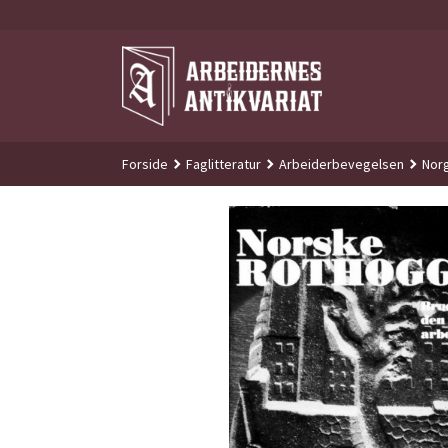
Gå
til
innholdet
Forside
Faglitteratur
Arbeiderbevegelsen
Norg