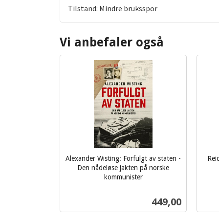
Tilstand: Mindre bruksspor
Vi anbefaler også
Alexander Wisting: Forfulgt av staten -
Rei
Den nådeløse jakten på norske
inkl.
kommunister
inkl.
mva.
mva.
Pris
449,00