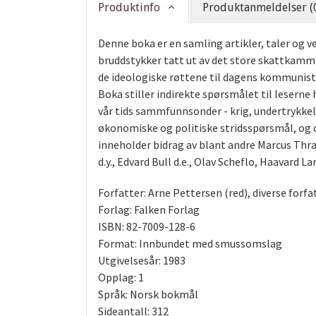
Produktinfo
Produktanmeldelser (
Denne boka er en samling artikler, taler og 
bruddstykker tatt ut av det store skattkammer
de ideologiske røttene til dagens kommunisti
Boka stiller indirekte spørsmålet til leserne
vår tids sammfunnsonder - krig, undertrykkel
økonomiske og politiske stridsspørsmål, og ov
inneholder bidrag av blant andre Marcus Thra
d.y., Edvard Bull d.e., Olav Scheflo, Haavard 
Forfatter: Arne Pettersen (red), diverse forfa
Forlag: Falken Forlag
ISBN: 82-7009-128-6
Format: Innbundet med smussomslag
Utgivelsesår: 1983
Opplag: 1
Språk: Norsk bokmål
Sideantall: 312