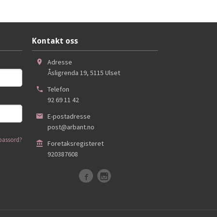
Kjøp
Kontakt oss
Adresse
Åsligrenda 19
,
5115
Ulset
Telefon
92 69 11 42
E-postadresse
post@arbant.no
passord?
Foretaksregisteret
920387608