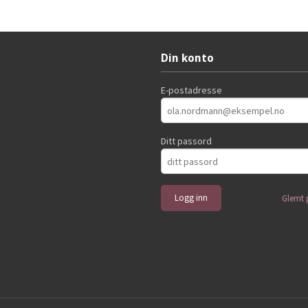
Kjøp
Kjøp
Din konto
E-postadresse
Ditt passord
Glemt 