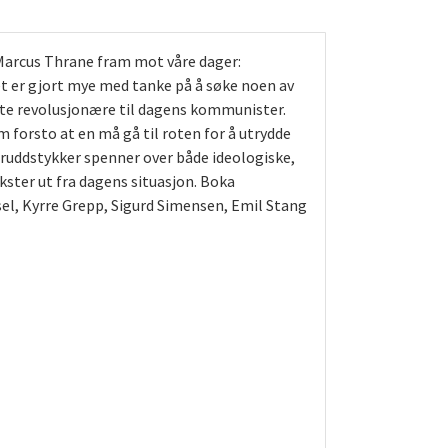
a Marcus Thrane fram mot våre dager:
get er gjort mye med tanke på å søke noen av
rste revolusjonære til dagens kommunister.
 forsto at en må gå til roten for å utrydde
bruddstykker spenner over både ideologiske,
kster ut fra dagens situasjon. Boka
sel, Kyrre Grepp, Sigurd Simensen, Emil Stang