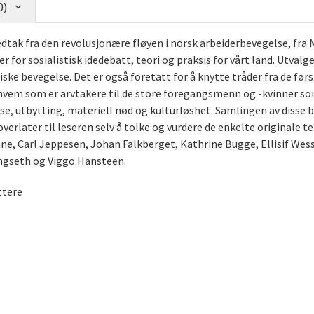
0)
vedtak fra den revolusjonære fløyen i norsk arbeiderbevegelse, fr
 for sosialistisk idedebatt, teori og praksis for vårt land. Utval
ske bevegelse. Det er også foretatt for å knytte tråder fra de fø
 hvem som er arvtakere til de store foregangsmenn og -kvinner som
se, utbytting, materiell nød og kulturløshet. Samlingen av disse 
erlater til leseren selv å tolke og vurdere de enkelte originale te
ne, Carl Jeppesen, Johan Falkberget, Kathrine Bugge, Ellisif Wes
Langseth og Viggo Hansteen.
ttere