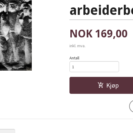
arbeiderb
Pris
NOK
169,00
inkl. mva.
Antall
Kjøp