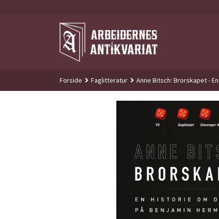
Gå
til
innholdet
Forside
Faglitteratur
Anne Bitsch: Brorskapet - E