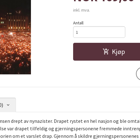
inkl. mva.
Antall
Kjøp
0)
sen drept av nynazister. Drapet rystet en hel nasjon og ble omtal
else var drapet tilfeldig og gjerningspersonene fremmede inntre
torien om et varslet drap. Gjennom å skildre gjerningspersonenes 