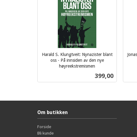
Harald S. Klungtveit: Nynazister blant
Jonas
oss - På innsiden av den nye
inkl.
høyreekstremismen
inkl.
mva.
Pris
399,00
mva.
Kjøp
Om butikken
Forside
Bli kunde