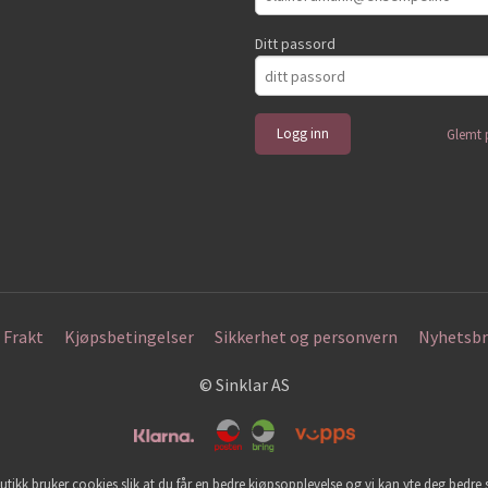
Ditt passord
Glemt 
Frakt
Kjøpsbetingelser
Sikkerhet og personvern
Nyhetsbr
© Sinklar AS
utikk bruker cookies slik at du får en bedre kjøpsopplevelse og vi kan yte deg bedre s