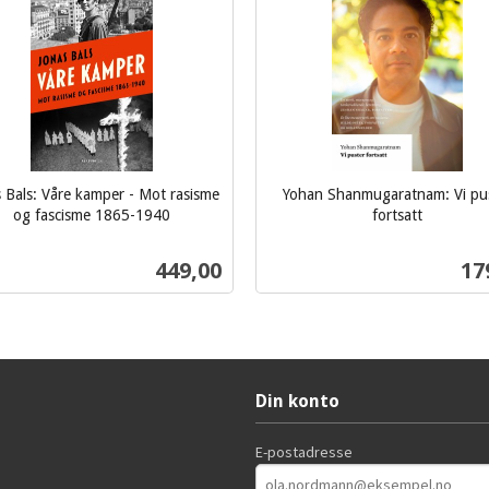
 Bals: Våre kamper - Mot rasisme
Yohan Shanmugaratnam: Vi pu
og fascisme 1865-1940
fortsatt
inkl.
mva.
Pris
Pri
449,00
17
Kjøp
Kjøp
Din konto
E-postadresse