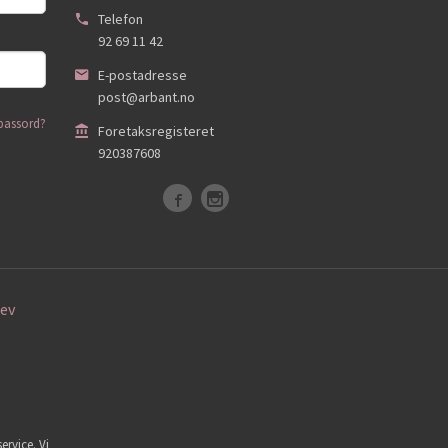
Telefon
92 69 11 42
E-postadresse
post@arbant.no
passord?
Foretaksregisteret
920387608
ev
ervice. Vi