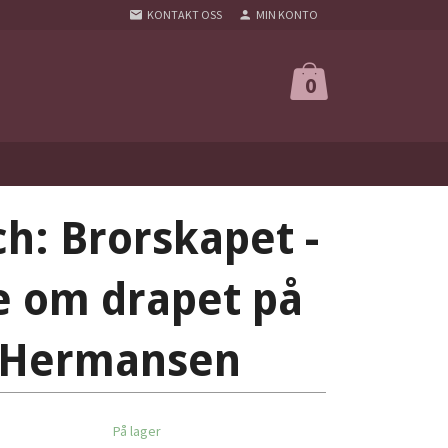
KONTAKT OSS
MIN KONTO
0
h: Brorskapet -
ie om drapet på
 Hermansen
På lager