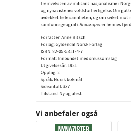
fremveksten av militant nasjonalisme i Norge
og nynazistenes voldsforherligelse. Om gutt
avdekket hele sannheten, og om sviket mot ra
samfunnsgeografi.
Brorskapet
er hennes fjerd
Forfatter: Anne Bitsch
Forlag: Gyldendal Norsk Forlag
ISBN: 82-05-5311-4-7
Format: Innbundet med smussomslag
Utgivelsesår: 1921
Opplag: 2
Språk: Norsk bokmål
Sideantall: 337
Tilstand: Ny og ulest
Vi anbefaler også