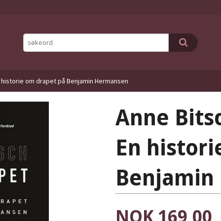
n historie om drapet på Benjamin Hermansen
Anne Bitsc
En histor
Benjamin
Pris
NOK
169,00