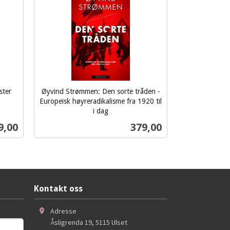
ster
Øyvind Strømmen: Den sorte tråden -
Europeisk høyreradikalisme fra 1920 til
i dag
inkl.
s
Pris
9,00
379,00
mva.
Kjøp
Kontakt oss
Adresse
Åsligrenda 19
,
5115
Ulset