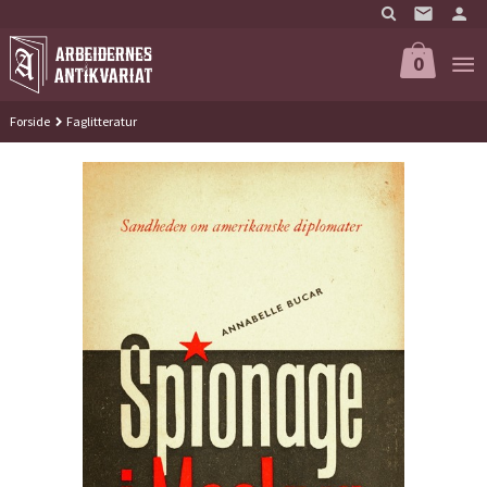
Gå
til
innholdet
0
Forside
Faglitteratur