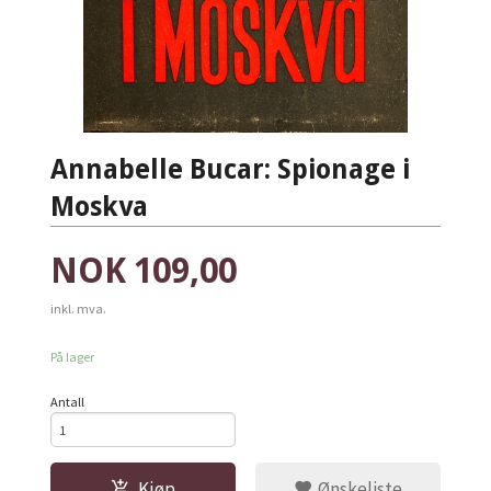
Annabelle Bucar: Spionage i
Moskva
Pris
NOK
109,00
inkl. mva.
På lager
Antall
Kjøp
Ønskeliste