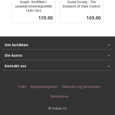
Sovjet - Konflikter i
Soviet Society - The
sovjetisk innenrikspolitikk
Evolution of State Control
inkl.
1945-1952
inkl.
mva.
Pris
Pris
139,00
169,00
mva.
Om butikken
Din konto
Kontakt oss
Frakt
Kjøpsbetingelser
Sikkerhet og personvern
Nyhetsbrev
© Sinklar AS