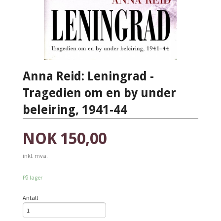
Anna Reid: Leningrad -
Tragedien om en by under
beleiring, 1941-44
Pris
NOK
150,00
inkl. mva.
På lager
Antall