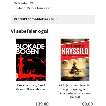
Sideantall: 495
Tilstand: Mindre bruksspor
Produktanmeldelser (0)
Vi anbefaler også
Ales Adamovitj, Daniil
Alf R. Jacobsen: Kryssild -
Granin: Blokadebogen
Krig og kjærlighet i
inkl.
Atlanterhavskonvoiene
mva.
1940-41
inkl.
Pris
Pris
139,00
100,00
mva.