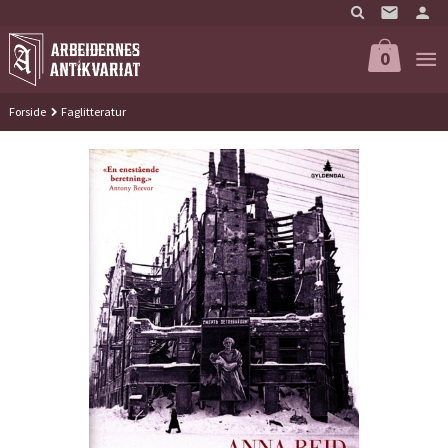
Gå
til
innholdet
0
Forside
Faglitteratur