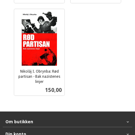
Nikoláj I. Obrynba: Rød
partisan - Bak nazistenes
linjer
inkl.
Pris
150,00
mva.
Om butikken
Din konto