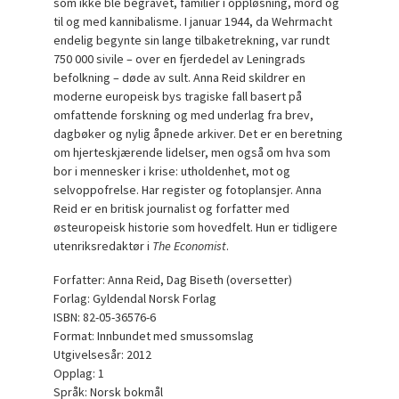
som ikke ble begravet, familier i oppløsning, mord og
til og med kannibalisme. I januar 1944, da Wehrmacht
endelig begynte sin lange tilbaketrekning, var rundt
750 000 sivile – over en fjerdedel av Leningrads
befolkning – døde av sult. Anna Reid skildrer en
moderne europeisk bys tragiske fall basert på
omfattende forskning og med underlag fra brev,
dagbøker og nylig åpnede arkiver. Det er en beretning
om hjerteskjærende lidelser, men også om hva som
bor i mennesker i krise: utholdenhet, mot og
selvoppofrelse. Har register og fotoplansjer. Anna
Reid er en britisk journalist og forfatter med
østeuropeisk historie som hovedfelt. Hun er tidligere
utenriksredaktør i
The Economist
.
Forfatter: Anna Reid, Dag Biseth (oversetter)
Forlag: Gyldendal Norsk Forlag
ISBN: 82-05-36576-6
Format: Innbundet med smussomslag
Utgivelsesår: 2012
Opplag: 1
Språk: Norsk bokmål