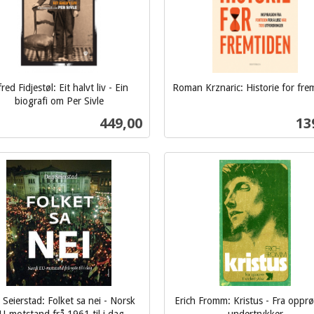
fred Fidjestøl: Eit halvt liv - Ein
Roman Krznaric: Historie for fre
inkl.
biografi om Per Sivle
mva.
Pris
Pri
449,00
13
Kjøp
Kjøp
Seierstad: Folket sa nei - Norsk
Erich Fromm: Kristus - Fra opprør