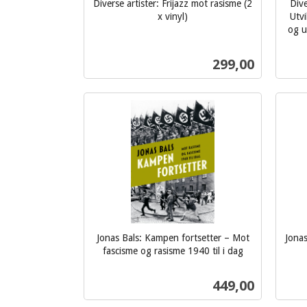
Diverse artister: Frijazz mot rasisme (2
Dive
x vinyl)
Utvi
inkl.
og u
mva.
inkl.
Pris
299,00
mva.
Kjøp
Jonas Bals: Kampen fortsetter – Mot
Jonas
fascisme og rasisme 1940 til i dag
inkl.
inkl.
mva.
mva.
Pris
449,00