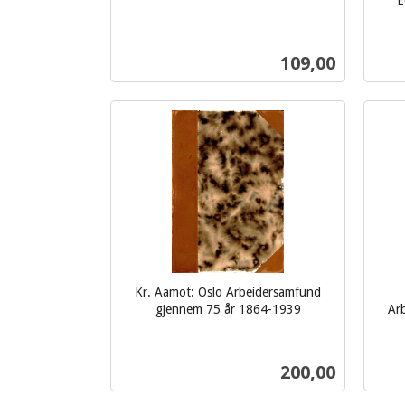
inkl.
E
inkl.
mva.
mva.
Pris
109,00
Kjøp
Kr. Aamot: Oslo Arbeidersamfund
gjennem 75 år 1864-1939
Ar
inkl.
inkl.
mva.
mva.
Pris
200,00