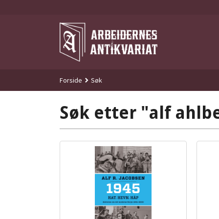
Gå
til
innholdet
Forside
Søk
Søk etter "alf ahlb