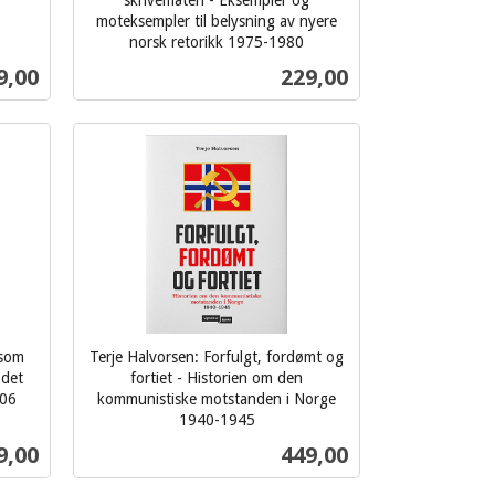
skrivemåten - Eksempler og
moteksempler til belysning av nyere
norsk retorikk 1975-1980
inkl.
s
Pris
9,00
229,00
mva.
Kjøp
 som
Terje Halvorsen: Forfulgt, fordømt og
 det
fortiet - Historien om den
006
kommunistiske motstanden i Norge
1940-1945
inkl.
s
Pris
9,00
449,00
mva.