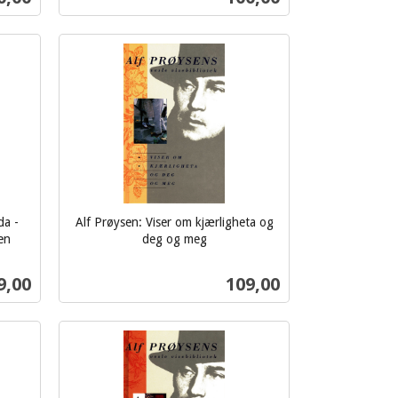
mva.
Kjøp
da -
Alf Prøysen: Viser om kjærligheta og
en
deg og meg
inkl.
mva.
s
Pris
9,00
109,00
Kjøp