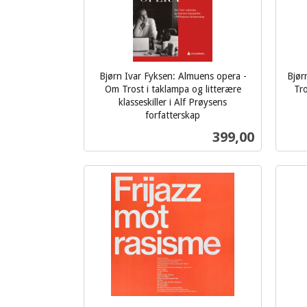
Bjørn Ivar Fyksen: Almuens opera -
Bjør
Om Trost i taklampa og litterære
Tro
klasseskiller i Alf Prøysens
inkl.
forfatterskap
inkl.
mva.
Pris
399,00
mva.
Kjøp