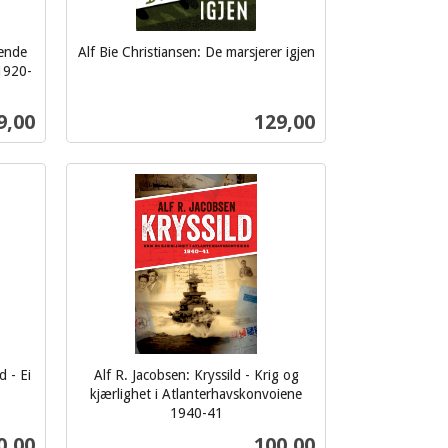
yende
Alf Bie Christiansen: De marsjerer igjen
inkl.
1920-
mva.
s
Pris
9,00
129,00
Kjøp
d - Ei
Alf R. Jacobsen: Kryssild - Krig og
kjærlighet i Atlanterhavskonvoiene
1940-41
inkl.
s
Pris
0,00
100,00