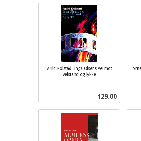
Kjøp
Arild Kolstad: Inga Olsens vei mot
Arne
velstand og lykke
inkl.
inkl.
mva.
mva.
Pris
129,00
Kjøp