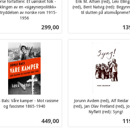
rse forfattere: Et uønsket folk -
Erik M. Alfsen (red), Leiv Ellin
klingen av en «sigøynerpolitikk»
(red), Bent Natvig (red): Begynn
tryddelsen av norske rom 1915-
til slutten på atomvåpnene
inkl.
1956
mva.
Pris
Pri
299,00
13
Kjøp
Kjøp
 Bals: Våre kamper - Mot rasisme
Jorunn Avdem (red), Alf Reidar
og fascisme 1865-1940
(red), Jan Olav Fretland (red), Jo
Nyfløtt (red): Syng!
inkl.
Pris
Pri
449,00
11
mva.