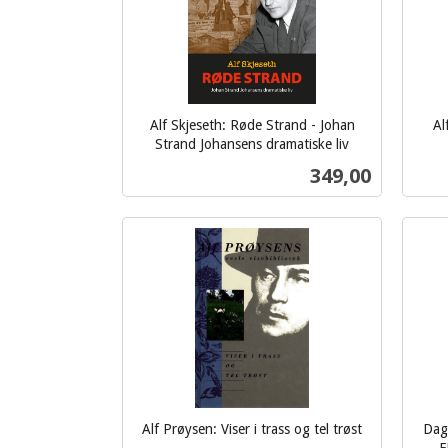
Alf Skjeseth: Røde Strand - Johan
Al
Strand Johansens dramatiske liv
inkl.
inkl.
Pris
349,00
mva.
mva.
Kjøp
Alf Prøysen: Viser i trass og tel trøst
Dag 