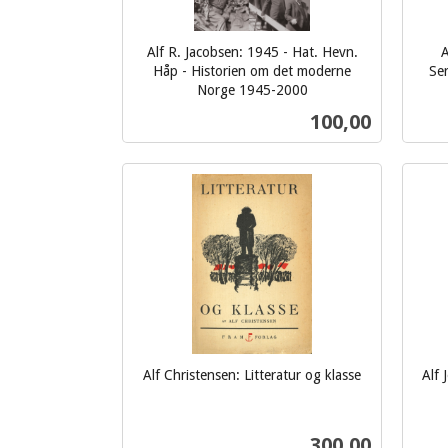
Alf R. Jacobsen: 1945 - Hat. Hevn.
A
Håp - Historien om det moderne
Ser
Norge 1945-2000
inkl.
inkl.
Pris
100,00
mva.
mva.
Kjøp
Alf Christensen: Litteratur og klasse
Alf 
inkl.
inkl.
mva.
mva.
Pris
300,00