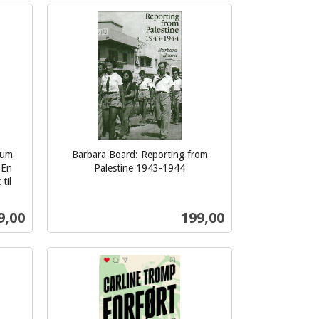
Kjøp
lum
Barbara Board: Reporting from
 En
Palestine 1943-1944
inkl.
til
mva.
s
Pris
9,00
199,00
Kjøp