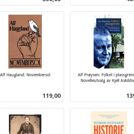
Kjøp
Kjøp
Alf Haugland: Novembersol
Alf Prøysen: Folket i plassgren
Novelleutvalg av Kjell Askilds
inkl.
mva.
Pris
Pri
119,00
13
Kjøp
Kjøp