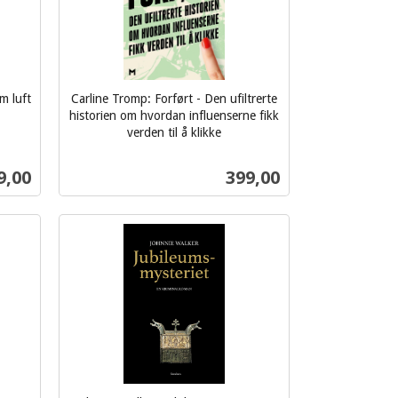
m luft
Carline Tromp: Forført - Den ufiltrerte
historien om hvordan influenserne fikk
verden til å klikke
inkl.
mva.
s
Pris
9,00
399,00
Kjøp