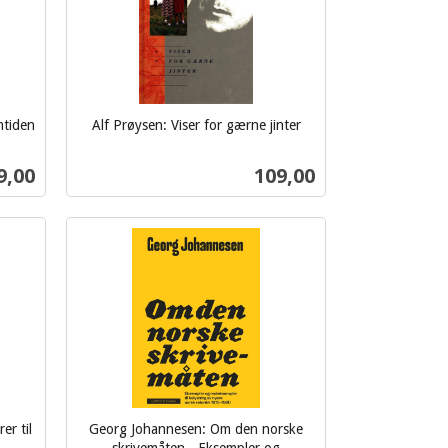
mtiden
Alf Prøysen: Viser for gærne jinter
inkl.
mva.
s
Pris
9,00
109,00
Kjøp
er til
Georg Johannesen: Om den norske