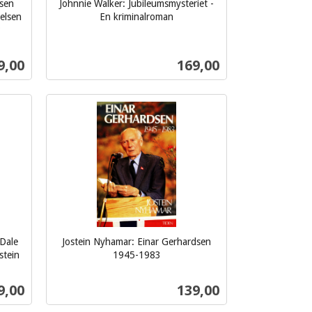
gsen
Johnnie Walker: Jubileumsmysteriet -
elsen
En kriminalroman
inkl.
?
mva.
s
Pris
9,00
169,00
Kjøp
 Dale
Jostein Nyhamar: Einar Gerhardsen
stein
1945-1983
inkl.
mva.
s
Pris
9,00
139,00