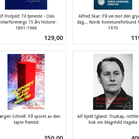
lf Frotjold: Til tjeneste - Oslo
Alfred Skar: På vei mot den gr
vitørforenings 75 års historie -
dag... Norsk Kommuneforbund 
1891-1966
1970
inkl.
Pris
Pri
129,00
11
mva.
Kjøp
Kjøp
Jørgen Schnell: På sporet av den
Alf Kjetil Igland: Truskap, rettfer
tapte fremtid
bok om Magnhild Hagelia
inkl.
mva.
Pris
Pri
350,00
40