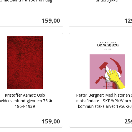
U-motstand frå 1961 til i dag
undertrykker
inkl.
mva.
Pris
Pri
159,00
12
Kjøp
Kjøp
Kristoffer Aamot: Oslo
Petter Bergner: Med historien
beidersamfund gjennem 75 år -
motståndare - SKP/VPK/V och
1864-1939
kommunistiska arvet 1956-2
inkl.
mva.
Pris
Pri
159,00
25