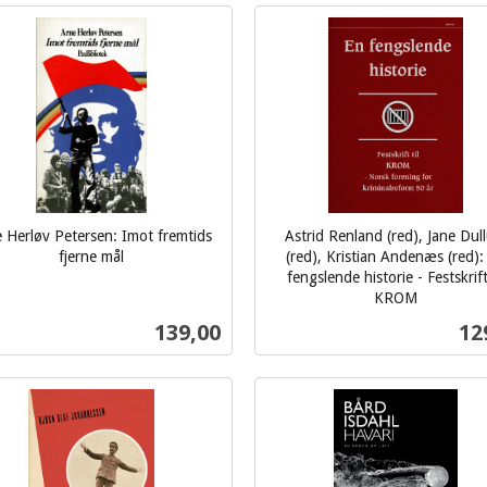
Kjøp
Kjøp
 Herløv Petersen: Imot fremtids
Astrid Renland (red), Jane Dul
fjerne mål
(red), Kristian Andenæs (red):
fengslende historie - Festskrift 
KROM
inkl.
Pris
Pri
139,00
12
mva.
Kjøp
Kjøp