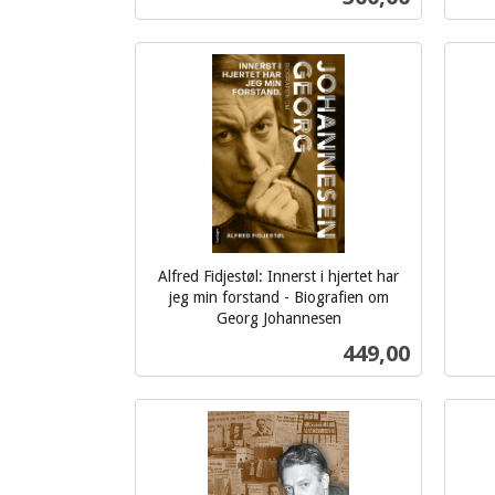
Kjøp
Alfred Fidjestøl: Innerst i hjertet har
inkl.
jeg min forstand - Biografien om
Georg Johannesen
mva.
inkl.
Pris
449,00
mva.
Kjøp