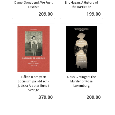
Daniel Sonabend: We Fight
Eric Hazan: A History of
Fascists
the Barricade
inkl.
inkl.
Pris
Pris
209,00
199,00
mva.
mva.
Håkan Blomqvist:
Klaus Gietinger: The
Socialism på jiddisch -
Murder of Rosa
Judiska Arbeter Bund i
Luxemburg
inkl.
Sverige
inkl.
mva.
Pris
Pris
379,00
209,00
mva.