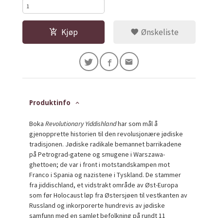
Kjøp
Ønskeliste
Produktinfo
Boka
Revolutionary Yiddishland
har som mål å
gjenopprette historien til den revolusjonære jødiske
tradisjonen. Jødiske radikale bemannet barrikadene
på Petrograd-gatene og smugene i Warszawa-
ghettoen; de var i front i motstandskampen mot
Franco i Spania og nazistene i Tyskland. De stammer
fra jiddischland, et vidstrakt område av Øst-Europa
som før Holocaust løp fra Østersjøen til vestkanten av
Russland og inkorporerte hundrevis av jødiske
samfunn med en samlet befolkning på rundt 11