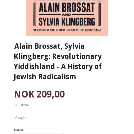
Alain Brossat, Sylvia
Klingberg: Revolutionary
Yiddishland - A History of
Jewish Radicalism
Pris
NOK
209,00
inkl. mva.
På lager
Antall