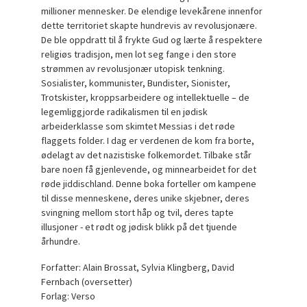
millioner mennesker. De elendige levekårene innenfor
dette territoriet skapte hundrevis av revolusjonære.
De ble oppdratt til å frykte Gud og lærte å respektere
religiøs tradisjon, men lot seg fange i den store
strømmen av revolusjonær utopisk tenkning.
Sosialister, kommunister, Bundister, Sionister,
Trotskister, kroppsarbeidere og intellektuelle – de
legemliggjorde radikalismen til en jødisk
arbeiderklasse som skimtet Messias i det røde
flaggets folder. I dag er verdenen de kom fra borte,
ødelagt av det nazistiske folkemordet. Tilbake står
bare noen få gjenlevende, og minnearbeidet for det
røde jiddischland. Denne boka forteller om kampene
til disse menneskene, deres unike skjebner, deres
svingning mellom stort håp og tvil, deres tapte
illusjoner - et rødt og jødisk blikk på det tjuende
århundre.
Forfatter: Alain Brossat, Sylvia Klingberg, David
Fernbach (oversetter)
Forlag: Verso