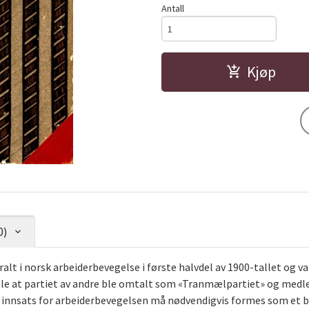
Antall
Kjøp
0)
t i norsk arbeiderbevegelse i første halvdel av 1900-tallet og var
olle at partiet av andre ble omtalt som «Tranmælpartiet» og me
innsats for arbeiderbevegelsen må nødvendigvis formes som et bre