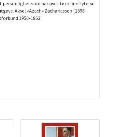
lt personlighet som har øvd større innflytelse
utgave. Aksel «Azach» Zachariassen (1898-
gsforbund 1950-1963.