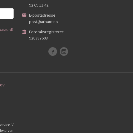
92 69 11 42
E-postadresse
post@arbant.no
passord?
Foretaksregisteret
920387608
ev
ervice. Vi
dlekurven