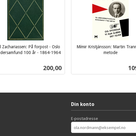
l Zachariassen: På forpost - Oslo
Mímir Kristjánsson: Martin Tra
idersamfund 100 år - 1864-1964
metode
inkl.
mva.
Pris
Pri
200,00
10
Kjøp
Kjøp
Din konto
E-postadresse