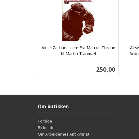
Aksel Zachariassen: Fra Marcus Thrane
Akse
til Martin Tranmæl
Arbe
inkl.
inkl.
mva.
mva.
Pris
250,00
Kjøp
Om butikken
Forside
Bli kunde
Om Arbeidernes Antikvariat