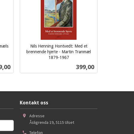
nmæls
Nils Henning Hontvedt: Med et
brennende hjerte - Martin Tranmæl
1879-1967
inkl.
s
Pris
9,00
399,00
mva.
Kjøp
Kontakt oss
Adresse
Åsligrenda 19
,
5115
Ulset
Telefon