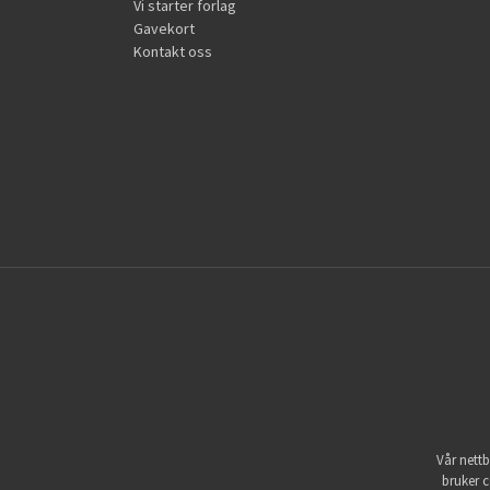
Vi starter forlag
Gavekort
Kontakt oss
Vår nettb
bruker c