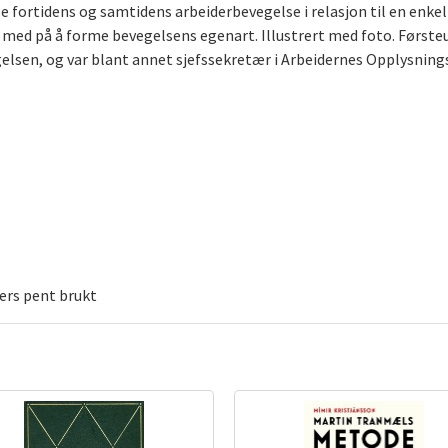
se fortidens og samtidens arbeiderbevegelse i relasjon til en enke
 med på å forme bevegelsens egenart. Illustrert med foto. Første
egelsen, og var blant annet sjefssekretær i Arbeidernes Opplysnin
lers pent brukt