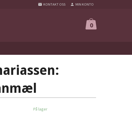
KONTAKT OSS
MIN KONTO
0
hariassen:
ranmæl
På lager