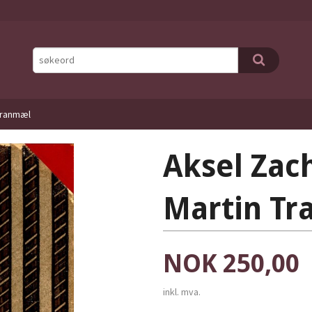
 Tranmæl
Aksel Zac
Martin T
Pris
NOK
250,00
inkl. mva.