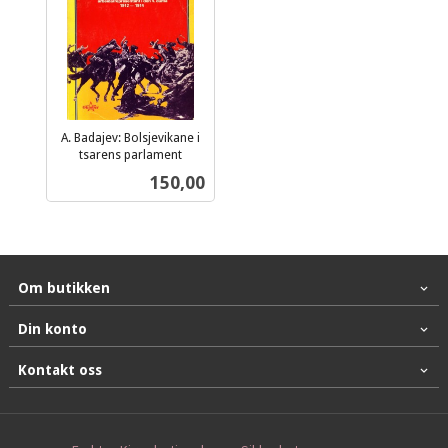
A. Badajev: Bolsjevikane i
tsarens parlament
inkl.
Pris
150,00
mva.
Om butikken
Din konto
Kontakt oss