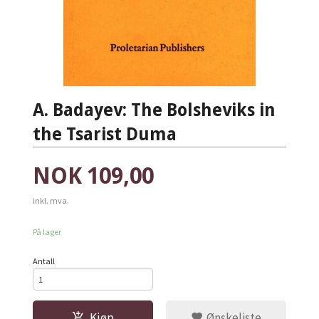
A. Badayev: The Bolsheviks in
the Tsarist Duma
Pris
NOK
109,00
inkl. mva.
På lager
Antall
Kjøp
Ønskeliste