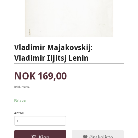
Vladimir Majakovskij:
Vladimir Iljitsj Lenin
Pris
NOK
169,00
inkl. mva.
På lager
Antall
Kjøp
Ønskeliste