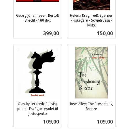
Georg Johannesen: Bertolt
Helena Krag (red): Stjerner
Brecht - 100 dikt
- Fiskegarn - Sovjetrussisk
inkl.
lyrikk
inkl.
mva.
Pris
Pris
399,00
150,00
mva.
Olav Rytter (red): Russisk
Rewi Alley: The Freshening
poesi - Fra Igor-kvadet til
Breeze
inkl.
Jevtusjenko
inkl.
mva.
Pris
Pris
109,00
109,00
mva.