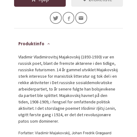
Produktinfo
Vladimir Vladimirovitsj Majakovskij (1893-1930) var en
russisk poet, blant de fremste aktørene i den tidlige,
russiske futurismen. 14 år gammel utviklet Majakovskij
sterk interesse for marxistisk litteratur og tok del i en
rekke aktiviteter i Det russiske sosialdemokratiske
arbeiderpartiet, to år senere fulgte han bolsjevikene
da partiet ble splittet. Majakovskij havnet på den
tiden, 1908-1909, i fengsel for omfattende politisk
aktivitet. I det storslagne poemet
Vladimir Iljitsj Lenin
,
utgitt første gang i 1924, er det det revolusjonære
patos som dominerer.
Forfatter: Vladimir Majakovskij, Johan Fredrik Grøgaard