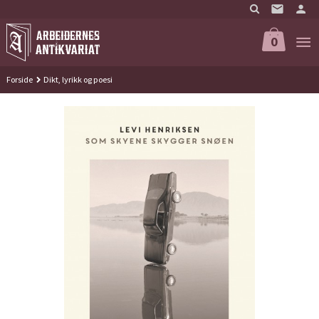
Gå
til
innholdet
0
Forside
Dikt, lyrikk og poesi