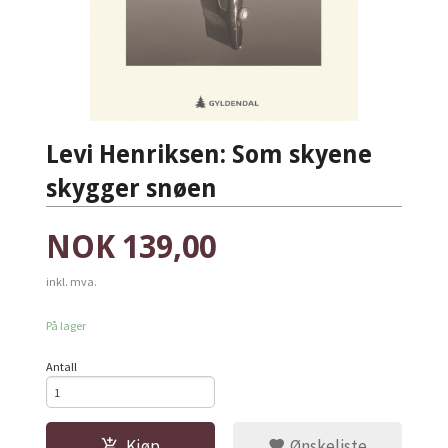
Levi Henriksen: Som skyene
skygger snøen
Pris
NOK
139,00
inkl. mva.
På lager
Antall
Kjøp
Ønskeliste