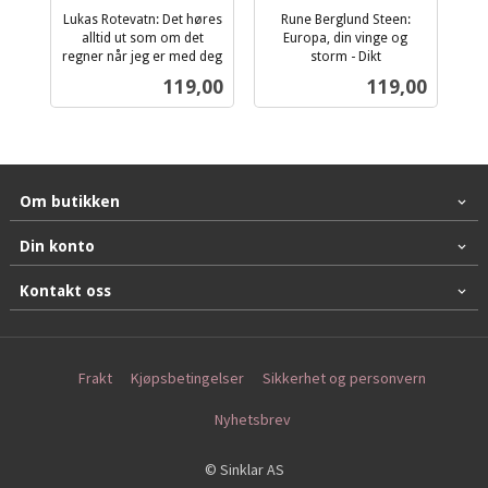
Lukas Rotevatn: Det høres
Rune Berglund Steen:
alltid ut som om det
Europa, din vinge og
regner når jeg er med deg
storm - Dikt
inkl.
inkl.
Pris
Pris
119,00
119,00
mva.
mva.
Om butikken
Din konto
Kontakt oss
Frakt
Kjøpsbetingelser
Sikkerhet og personvern
Nyhetsbrev
© Sinklar AS