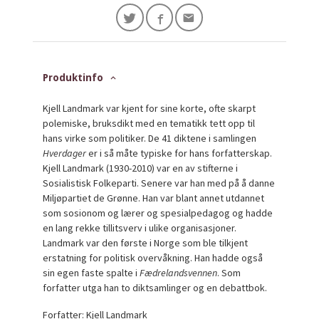
Produktinfo
Kjell Landmark var kjent for sine korte, ofte skarpt
polemiske, bruksdikt med en tematikk tett opp til
hans virke som politiker. De 41 diktene i samlingen
Hverdager
er i så måte typiske for hans forfatterskap.
Kjell Landmark (1930-2010) var en av stifterne i
Sosialistisk Folkeparti. Senere var han med på å danne
Miljøpartiet de Grønne. Han var blant annet utdannet
som sosionom og lærer og spesialpedagog og hadde
en lang rekke tillitsverv i ulike organisasjoner.
Landmark var den første i Norge som ble tilkjent
erstatning for politisk overvåkning. Han hadde også
sin egen faste spalte i
Fædrelandsvennen
. Som
forfatter utga han to diktsamlinger og en debattbok.
Forfatter: Kjell Landmark