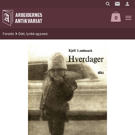
Gå
til
innholdet
0
Forside
Dikt, lyrikk og poesi