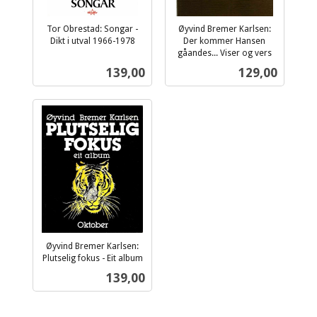
Tor Obrestad: Songar -
Øyvind Bremer Karlsen:
Dikt i utval 1966-1978
Der kommer Hansen
inkl.
gåandes... Viser og vers
inkl.
mva.
Pris
Pris
139,00
129,00
mva.
Øyvind Bremer Karlsen:
Plutselig fokus - Eit album
inkl.
Pris
139,00
mva.