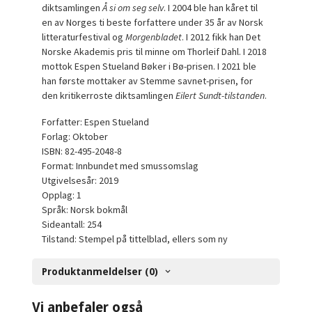
diktsamlingen
Å si om seg selv
. I 2004 ble han kåret til
en av Norges ti beste forfattere under 35 år av Norsk
litteraturfestival og
Morgenbladet
. I 2012 fikk han Det
Norske Akademis pris til minne om Thorleif Dahl. I 2018
mottok Espen Stueland Bøker i Bø-prisen. I 2021 ble
han første mottaker av Stemme savnet-prisen, for
den kritikerroste diktsamlingen
Eilert Sundt-tilstanden
.
Forfatter: Espen Stueland
Forlag: Oktober
ISBN: 82-495-2048-8
Format: Innbundet med smussomslag
Utgivelsesår: 2019
Opplag: 1
Språk: Norsk bokmål
Sideantall: 254
Tilstand: Stempel på tittelblad, ellers som ny
Produktanmeldelser (0)
Vi anbefaler også