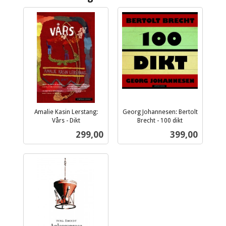
Amalie Kasin Lerstang:
Georg Johannesen: Bertolt
Vårs - Dikt
Brecht - 100 dikt
inkl.
inkl.
Pris
Pris
299,00
399,00
mva.
mva.