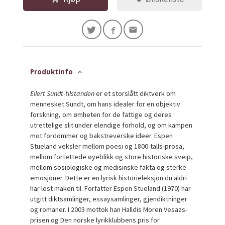
Produktinfo
Eilert Sundt-tilstanden
er et storslått diktverk om
mennesket Sundt, om hans idealer for en objektiv
forskning, om ømheten for de fattige og deres
utrettelige slit under elendige forhold, og om kampen
mot fordommer og bakstreverske ideer. Espen
Stueland veksler mellom poesi og 1800-talls-prosa,
mellom fortettede øyeblikk og store historiske sveip,
mellom sosiologiske og medisinske fakta og sterke
emosjoner. Dette er en lyrisk historieleksjon du aldri
har lest maken til. Forfatter Espen Stueland (1970) har
utgitt diktsamlinger, essaysamlinger, gjendiktninger
og romaner. I 2003 mottok han Halldis Moren Vesaas-
prisen og Den norske lyrikklubbens pris for