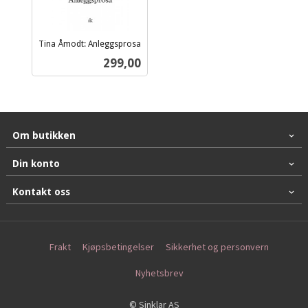
Tina Åmodt: Anleggsprosa
inkl.
Pris
299,00
mva.
Om butikken
Din konto
Kontakt oss
Frakt
Kjøpsbetingelser
Sikkerhet og personvern
Nyhetsbrev
© Sinklar AS