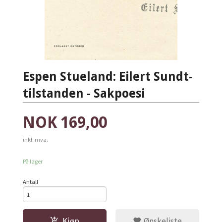
Espen Stueland: Eilert Sundt-
tilstanden - Sakpoesi
Pris
NOK
169,00
inkl. mva.
På lager
Antall
Kjøp
Ønskeliste